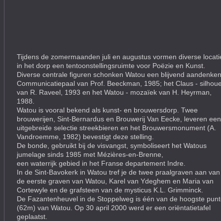
Tijdens de zomermaanden juli en augustus vormen diverse locati
in het dorp een tentoonstellingsruimte voor Poëzie en Kunst.
Diverse centrale figuren schonken Watou een blijvend aandenken
Communicatiepaal van Prof. Beeckman, 1985; het Claus - silhoue
van R. Raveel, 1993 en het Watou - mozaïek van H. Heyrman,
1988.
Watou is vooral bekend als kunst- en brouwersdorp. Twee
brouwerijen, Sint-Bernardus en Brouwerij Van Eecke, leveren een
uitgebreide selectie streekbieren en het Brouwersmonument (A.
Vandroemme, 1982) bevestigt deze stelling.
De bonde, gebruikt bij de visvangst, symboliseert het Watous
jumelage sinds 1985 met Mézières-en-Brenne,
een waterrijk gebied in het Franse departement Indre.
In de Sint-Bavokerk in Watou tref je de twee praalgraven aan van
de eerste graven van Watou, Karel van Ydeghem en Maria van
Cortewyle en de grafsteen van de mysticus K.L. Grimminck.
De Fazantenheuvel in de Stoppelweg is één van de hoogste pun
(62m) van Watou. Op 30 april 2000 werd er een oriëntatietafel
geplaatst.